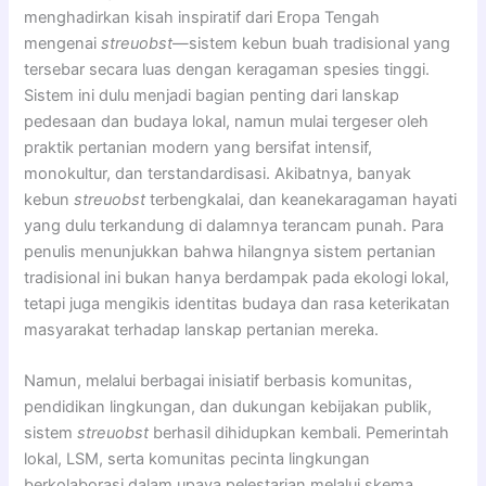
menghadirkan kisah inspiratif dari Eropa Tengah
mengenai
streuobst
—sistem kebun buah tradisional yang
tersebar secara luas dengan keragaman spesies tinggi.
Sistem ini dulu menjadi bagian penting dari lanskap
pedesaan dan budaya lokal, namun mulai tergeser oleh
praktik pertanian modern yang bersifat intensif,
monokultur, dan terstandardisasi. Akibatnya, banyak
kebun
streuobst
terbengkalai, dan keanekaragaman hayati
yang dulu terkandung di dalamnya terancam punah. Para
penulis menunjukkan bahwa hilangnya sistem pertanian
tradisional ini bukan hanya berdampak pada ekologi lokal,
tetapi juga mengikis identitas budaya dan rasa keterikatan
masyarakat terhadap lanskap pertanian mereka.
Namun, melalui berbagai inisiatif berbasis komunitas,
pendidikan lingkungan, dan dukungan kebijakan publik,
sistem
streuobst
berhasil dihidupkan kembali. Pemerintah
lokal, LSM, serta komunitas pecinta lingkungan
berkolaborasi dalam upaya pelestarian melalui skema