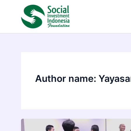
Skip
to
content
Author name: Yayasan